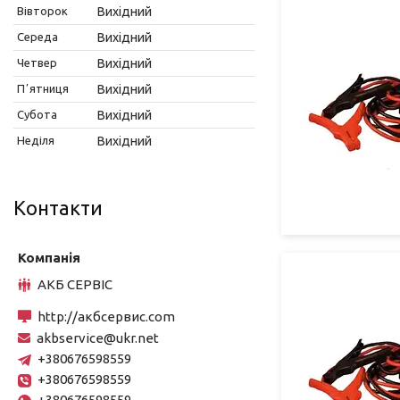
Вівторок
Вихідний
Середа
Вихідний
Четвер
Вихідний
Пʼятниця
Вихідний
Субота
Вихідний
Неділя
Вихідний
Контакти
АКБ СЕРВІС
http://акбсервис.com
akbservice@ukr.net
+380676598559
+380676598559
+380676598559