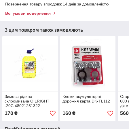
Повернення товару впродовж 14 днів за домовленістю
Всі умови повернення
З цим товаром також замовляють
Зимова рідина
Клеми акумуляторні
Ста
склоомивача OILRIGHT
дорожня карта DK-TL112
600 
-20C 48021251322
діам
170
160
560
₴
₴