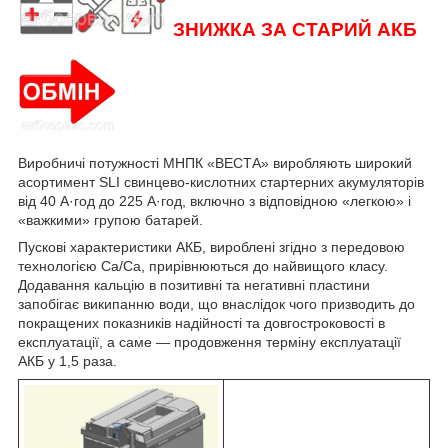
ЗНИЖКА ЗА СТАРИЙ АКБ
Виробничі потужності МНПК «ВЕСТА» виробляють широкий
асортимент SLI свинцево-кислотних стартерних акумуляторів
від 40 А·год до 225 А·год, включно з відповідною «легкою» і
«важкими» групою батарей.
Пускові характеристики АКБ, вироблені згідно з передовою
технологією Ca/Ca, прирівнюються до найвищого класу.
Додавання кальцію в позитивні та негативні пластини
запобігає википанню води, що внаслідок чого призводить до
покращених показників надійності та довгостроковості в
експлуатації, а саме — продовження терміну експлуатації
АКБ у 1,5 раза.