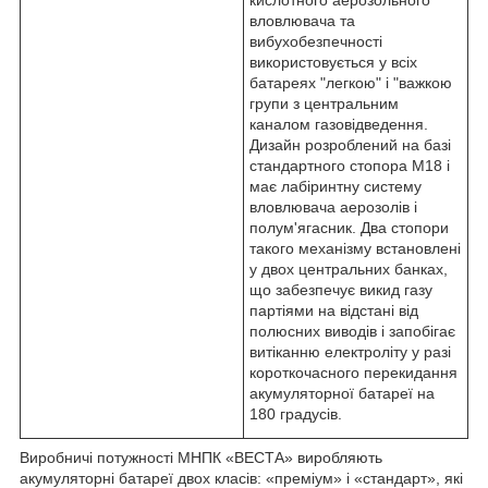
вловлювача та
вибухобезпечності
використовується у всіх
батареях "легкою" і "важкою
групи з центральним
каналом газовідведення.
Дизайн розроблений на базі
стандартного стопора M18 і
має лабіринтну систему
вловлювача аерозолів і
полум'ягасник. Два стопори
такого механізму встановлені
у двох центральних банках,
що забезпечує викид газу
партіями на відстані від
полюсних виводів і запобігає
витіканню електроліту у разі
короткочасного перекидання
акумуляторної батареї на
180 градусів.
Виробничі потужності МНПК «ВЕСТА» виробляють
акумуляторні батареї двох класів: «преміум» і «стандарт», які