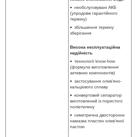
необслуговувані АКБ
(упродовж гарантійного
терміну)
збільшення терміну
зберігання
Висока експлуатаційна
надійність
технології know-how
(формула виготовлення
активних компонентів)
застосування олив'яно-
кальцієвого сплаву
конвертовий сепаратор
виготовлений із пористого
поліетилену
симетрична двостороннє
намазка пластин олив'яної
пастою