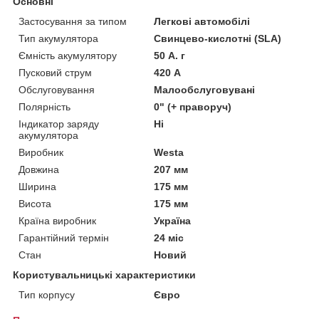
Основні
Застосування за типом
Легкові автомобілі
Тип акумулятора
Свинцево-кислотні (SLA)
Ємність акумулятору
50 А. г
Пусковий струм
420 А
Обслуговування
Малообслуговувані
Полярність
0" (+ праворуч)
Індикатор заряду
Ні
акумулятора
Виробник
Westa
Довжина
207 мм
Ширина
175 мм
Висота
175 мм
Країна виробник
Україна
Гарантійний термін
24 міс
Стан
Новий
Користувальницькі характеристики
Тип корпусу
Євро