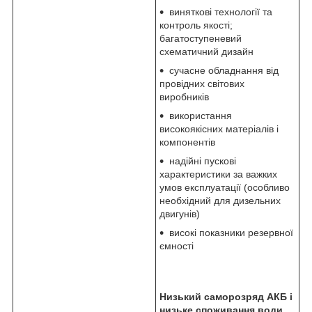
виняткові технології та
контроль якості;
багатоступеневий
схематичний дизайн
сучасне обладнання від
провідних світових
виробників
використання
високоякісних матеріалів і
компонентів
надійні пускові
характеристики за важких
умов експлуатації (особливо
необхідний для дизельних
двигунів)
високі показники резервної
ємності
Низький саморозряд АКБ і
низьке споживання води