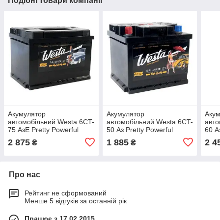
Подібні товари компанії
Акумулятор
Акумулятор
Аку
автомобільний Westa 6CT-
автомобільний Westa 6CT-
авто
75 АзЕ Pretty Powerful
50 Аз Pretty Powerful
60 А
(WPP750)
(WPP501)
(WP
2 875
1 885
2 4
₴
₴
Про нас
Рейтинг не сформований
Менше 5 відгуків за останній рік
Працює з 17.02.2015