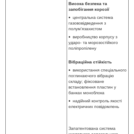
Висока безпека та
запобігання корозії
центральна система
газововідведення з
полум'язахистом
виробництво корпусу з
ударо- та морозостійкого
поліпропілену
Вібраційна стійкість
використання спеціального
поглинаючого вібрацію
складу; фіксоване
встановлення пластин у
банках моноблока
надійний контроль якості
електричних повідомлень
Запатентована система
кислотного аерозольного