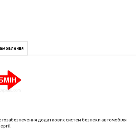
замовлення
нергозабезпечення додаткових систем безпеки автомобіля
ргії.