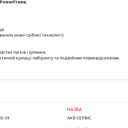
PowerFrame.
ур.
анню нової срібної технології.
астих пусків і зупинок.
тичній кришці-лабіринту та подвійним пламевідсекачам.
85-59
АКБ СЕРВІС