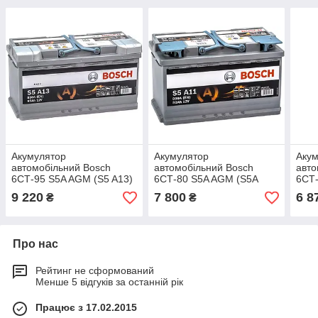
Акумулятор
Акумулятор
Аку
автомобільний Bosch
автомобільний Bosch
авто
6СТ-95 S5A AGM (S5 A13)
6СТ-80 S5A AGM (S5A
6СТ-
110)
080)
9 220
7 800
6 8
₴
₴
Про нас
Рейтинг не сформований
Менше 5 відгуків за останній рік
Працює з 17.02.2015