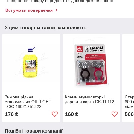
Повернення товару впродовж 14 днів за домовленістю
Всі умови повернення
З цим товаром також замовляють
Зимова рідина
Клеми акумуляторні
Ста
склоомивача OILRIGHT
дорожня карта DK-TL112
600 
-20C 48021251322
діам
170
160
560
₴
₴
Подібні товари компанії