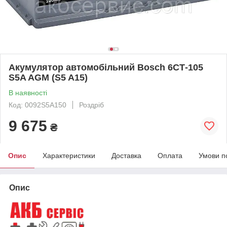
Акумулятор автомобільний Bosch 6СТ-105
S5A AGM (S5 A15)
В наявності
Код: 0092S5A150
Роздріб
9 675
₴
Опис
Характеристики
Доставка
Оплата
Умови п
Опис