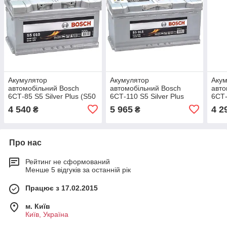
Акумулятор
Акумулятор
Аку
автомобільний Bosch
автомобільний Bosch
авто
6СТ-85 S5 Silver Plus (S50
6СТ-110 S5 Silver Plus
6СТ-
100)
(S50 150)
080)
4 540
5 965
4 2
₴
₴
Про нас
Рейтинг не сформований
Менше 5 відгуків за останній рік
Працює з 17.02.2015
м. Київ
Київ, Україна