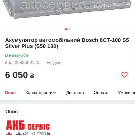
Акумулятор автомобільний Bosch 6СТ-100 S5
Silver Plus (S50 130)
В наявності
Код: 0092S50130
Роздріб
6 050
₴
Опис
Характеристики
Доставка
Оплата
Умови п
Опис