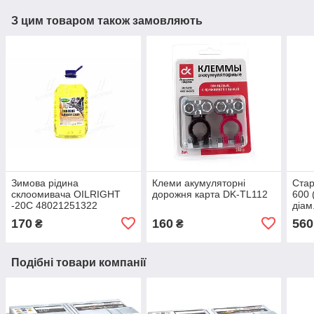
З цим товаром також замовляють
Зимова рідина
Клеми акумуляторні
Ста
склоомивача OILRIGHT
дорожня карта DK-TL112
600 
-20C 48021251322
діам
170
160
560
₴
₴
Подібні товари компанії