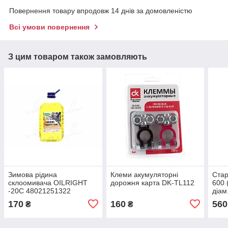
Повернення товару впродовж 14 днів за домовленістю
Всі умови повернення
З цим товаром також замовляють
Зимова рідина
Клеми акумуляторні
Ста
склоомивача OILRIGHT
дорожня карта DK-TL112
600 
-20C 48021251322
діам
170
160
560
₴
₴