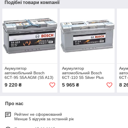
Подібні товари компанії
Акумулятор
Акумулятор
Аку
автомобільний Bosch
автомобільний Bosch
авто
6СТ-95 S5A AGM (S5 A13)
6СТ-110 S5 Silver Plus
6СТ-
(S50 150)
AGM
9 220
5 965
8 2
₴
₴
Про нас
Рейтинг не сформований
Менше 5 відгуків за останній рік