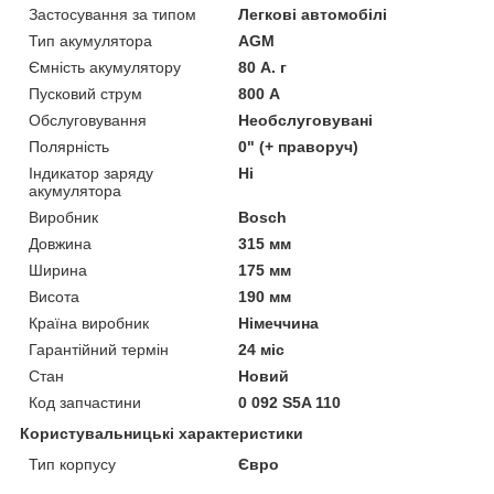
Застосування за типом
Легкові автомобілі
Тип акумулятора
AGM
Ємність акумулятору
80 А. г
Пусковий струм
800 А
Обслуговування
Необслуговувані
Полярність
0" (+ праворуч)
Індикатор заряду
Ні
акумулятора
Виробник
Bosch
Довжина
315 мм
Ширина
175 мм
Висота
190 мм
Країна виробник
Німеччина
Гарантійний термін
24 міс
Стан
Новий
Код запчастини
0 092 S5A 110
Користувальницькі характеристики
Тип корпусу
Євро