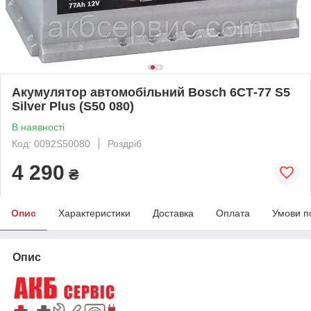
Акумулятор автомобільний Bosch 6СТ-77 S5
Silver Plus (S50 080)
В наявності
Код: 0092S50080
Роздріб
4 290
₴
Опис
Характеристики
Доставка
Оплата
Умови п
Опис