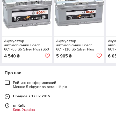
Акумулятор
Акумулятор
Аку
автомобільний Bosch
автомобільний Bosch
авто
6СТ-85 S5 Silver Plus (S50
6СТ-110 S5 Silver Plus
6СТ-
100)
(S50 150)
(S50
4 540
5 965
6 0
₴
₴
Про нас
Рейтинг не сформований
Менше 5 відгуків за останній рік
Працює з 17.02.2015
м. Київ
Київ, Україна