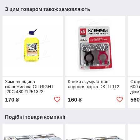
З цим товаром також замовляють
Зимова рідина
Клеми акумуляторні
Ста
склоомивача OILRIGHT
дорожня карта DK-TL112
600 
-20C 48021251322
діам
170
160
560
₴
₴
Подібні товари компанії