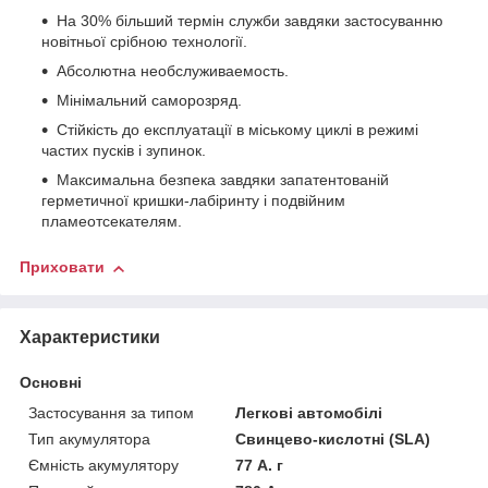
На 30% більший термін служби завдяки застосуванню
новітньої срібною технології.
Абсолютна необслуживаемость.
Мінімальний саморозряд.
Стійкість до експлуатації в міському циклі в режимі
частих пусків і зупинок.
Максимальна безпека завдяки запатентованій
герметичної кришки-лабіринту і подвійним
пламеотсекателям.
Приховати
Характеристики
Основні
Застосування за типом
Легкові автомобілі
Тип акумулятора
Свинцево-кислотні (SLA)
Ємність акумулятору
77 А. г