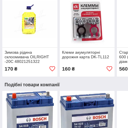
Зимова рідина
Клеми акумуляторні
Ста
склоомивача OILRIGHT
дорожня карта DK-TL112
600 
-20C 48021251322
діам
170
160
560
₴
₴
Подібні товари компанії