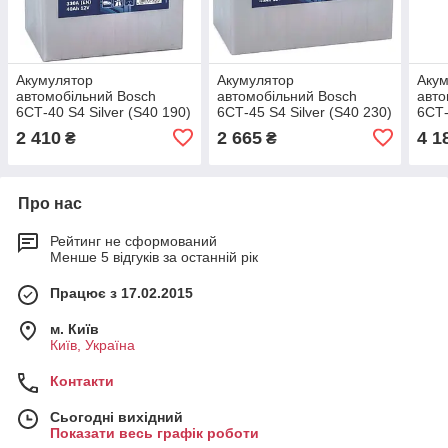
Акумулятор
Акумулятор
Аку
автомобільний Bosch
автомобільний Bosch
авто
6СТ-40 S4 Silver (S40 190)
6СТ-45 S4 Silver (S40 230)
6СТ-
070)
2 410
2 665
4 1
₴
₴
Про нас
Рейтинг не сформований
Менше 5 відгуків за останній рік
Працює з 17.02.2015
м. Київ
Київ, Україна
Контакти
Сьогодні вихідний
Показати весь графік роботи