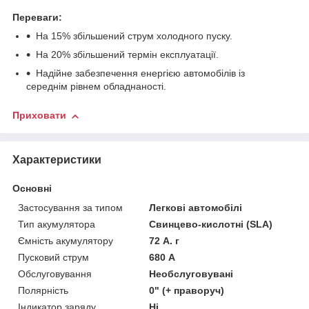
Переваги:
На 15% збільшений струм холодного пуску.
На 20% збільшений термін експлуатації.
Надійне забезпечення енергією автомобілів із
середнім рівнем обладнаності.
Приховати
Характеристики
Основні
Застосування за типом
Легкові автомобілі
Тип акумулятора
Свинцево-кислотні (SLA)
Ємність акумулятору
72 А. г
Пусковий струм
680 А
Обслуговування
Необслуговувані
Полярність
0" (+ праворуч)
Індикатор заряду
Ні