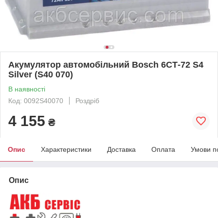
Акумулятор автомобільний Bosch 6СТ-72 S4
Silver (S40 070)
В наявності
Код: 0092S40070
Роздріб
4 155
₴
Опис
Характеристики
Доставка
Оплата
Умови п
Опис