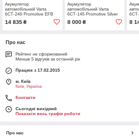
Акумулятор
Акумулятор
Аку
автомобільний Varta
автомобільний Varta
авто
6СТ-240 Promotive EFB
6СТ-145 Promotive Silver
6СТ-
(С40)
(K7)
(M12
14 835
8 000
8 1
₴
₴
Про нас
Рейтинг не сформований
Менше 5 відгуків за останній рік
Працює з 17.02.2015
м. Київ
Київ, Україна
Контакти
Сьогодні вихідний
Показати весь графік роботи
Про нас