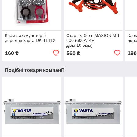
Клеми акумуляторні
Старт-кабель MAXION MB
Клем
дорожня карта DK-TL112
600 (600А, 4м,
доро
діам.10,5мм)
160
560
190
₴
₴
Подібні товари компанії