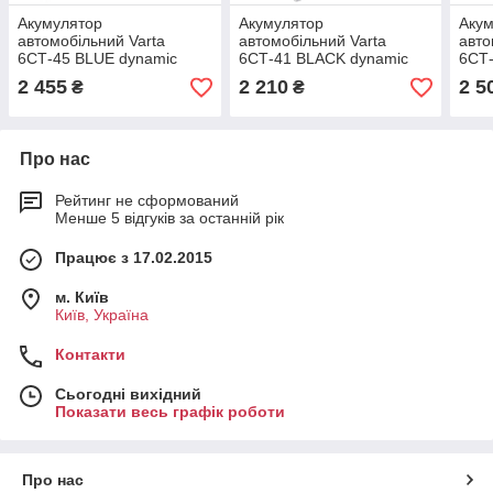
Акумулятор
Акумулятор
Аку
автомобільний Varta
автомобільний Varta
авто
6СТ-45 BLUE dynamic
6СТ-41 BLACK dynamic
6СТ-
(B33)
(A17)
(B18
2 455
2 210
2 5
₴
₴
Про нас
Рейтинг не сформований
Менше 5 відгуків за останній рік
Працює з 17.02.2015
м. Київ
Київ, Україна
Контакти
Сьогодні вихідний
Показати весь графік роботи
Про нас