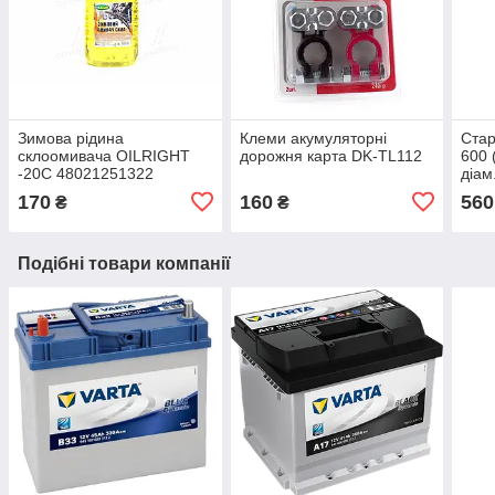
Зимова рідина
Клеми акумуляторні
Ста
склоомивача OILRIGHT
дорожня карта DK-TL112
600 
-20C 48021251322
діам
170
160
560
₴
₴
Подібні товари компанії