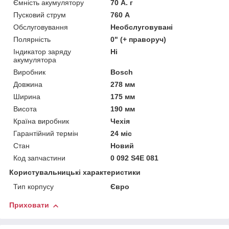
Ємність акумулятору
70 А. г
Пусковий струм
760 А
Обслуговування
Необслуговувані
Полярність
0" (+ праворуч)
Індикатор заряду
Ні
акумулятора
Виробник
Bosch
Довжина
278 мм
Ширина
175 мм
Висота
190 мм
Країна виробник
Чехія
Гарантійний термін
24 міс
Стан
Новий
Код запчастини
0 092 S4E 081
Користувальницькі характеристики
Тип корпусу
Євро
Приховати