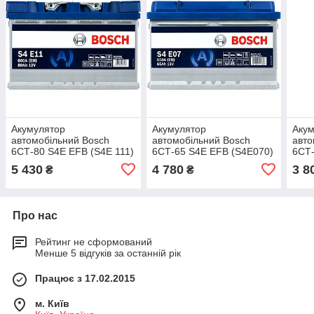
Акумулятор
Акумулятор
Аку
автомобільний Bosch
автомобільний Bosch
авто
6СТ-80 S4E EFB (S4E 111)
6СТ-65 S4E EFB (S4E070)
6СТ-
5 430
4 780
3 8
₴
₴
Про нас
Рейтинг не сформований
Менше 5 відгуків за останній рік
Працює з 17.02.2015
м. Київ