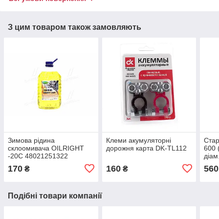
З цим товаром також замовляють
Зимова рідина
Клеми акумуляторні
Ста
склоомивача OILRIGHT
дорожня карта DK-TL112
600 
-20C 48021251322
діам
170
160
560
₴
₴
Подібні товари компанії