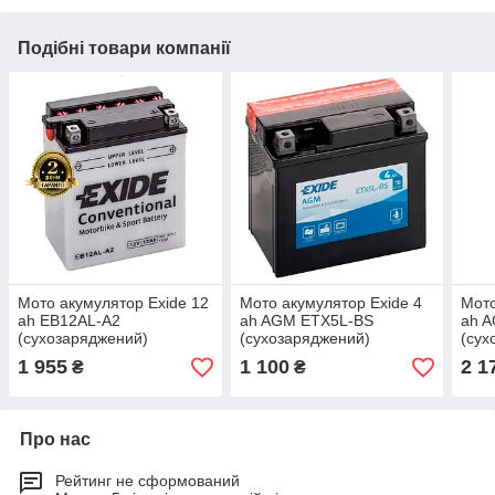
Подібні товари компанії
Mото акумулятор Exide 12
Mото акумулятор Exide 4
Mото
ah EB12AL-A2
ah AGM ETX5L-BS
ah 
(сухозаряджений)
(сухозаряджений)
(сух
1 955
1 100
2 1
₴
₴
Про нас
Рейтинг не сформований