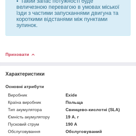
Такий запас потужності буде
величезною перевагою в умовах міської
їзди з частими запусканнями двигуна та
короткими відстанями між пунктами
зупинок.
Приховати
Характеристики
Основні атрибути
Виробник
Exide
Країна виробник
Польща
Тип акумулятора
Свинцево-кислотні (SLA)
Ємність акумулятору
19 А. г
Пусковий струм
190 А
Обслуговування
Обслуговуваний