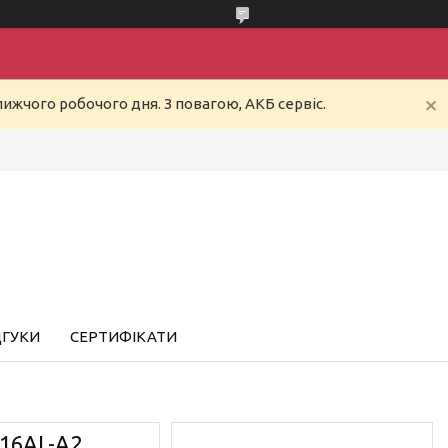
ижчого робочого дня. З повагою, АКБ сервіс.
ДГУКИ
СЕРТИФІКАТИ
B16AL-A2