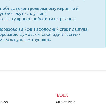
апобігає неконтрольованому іскринню й
є безпеку експлуатації;
 газів у процесі роботи та нагріванню
норазово здійснити холодний старт двигуна;
ревагою в умовах міської їзди з частими
ми між пунктами зупинок.
85-59
АКБ СЕРВІС