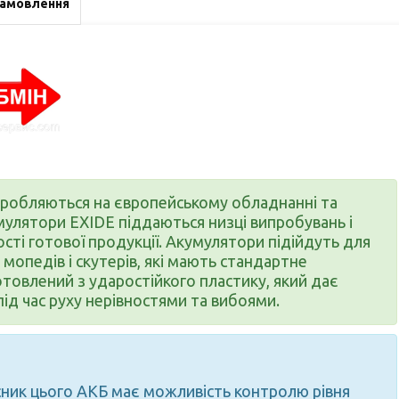
замовлення
иробляються на європейському обладнанні та
улятори EXIDE піддаються низці випробувань і
ості готової продукції. Акумулятори підійдуть для
 мопедів і скутерів, які мають стандартне
отовлений з ударостійкого пластику, який дає
під час руху нерівностями та вибоями.
сник цього АКБ має можливість контролю рівня