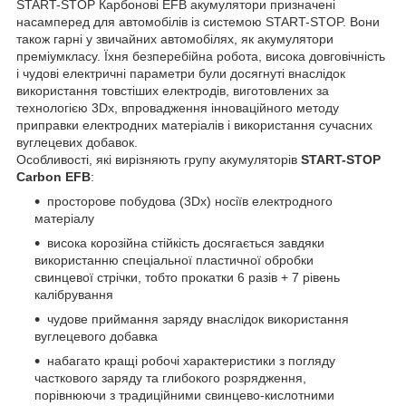
START-STOP Карбонові EFB акумулятори призначені
насамперед для автомобілів із системою START-STOP. Вони
також гарні у звичайних автомобілях, як акумулятори
преміумкласу. Їхня безперебійна робота, висока довговічність
і чудові електричні параметри були досягнуті внаслідок
використання товстіших електродів, виготовлених за
технологією 3Dx, впровадження інноваційного методу
приправки електродних матеріалів і використання сучасних
вуглецевих добавок.
Особливості, які вирізняють групу акумуляторів
START-STOP
Carbon EFB
:
просторове побудова (3Dx) носіїв електродного
матеріалу
висока корозійна стійкість досягається завдяки
використанню спеціальної пластичної обробки
свинцевої стрічки, тобто прокатки 6 разів + 7 рівень
калібрування
чудове приймання заряду внаслідок використання
вуглецевого добавка
набагато кращі робочі характеристики з погляду
часткового заряду та глибокого розрядження,
порівнюючи з традиційними свинцево-кислотними