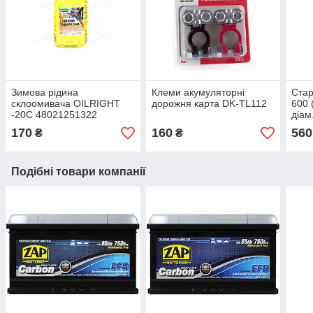
Зимова рідина
Клеми акумуляторні
Ста
склоомивача OILRIGHT
дорожня карта DK-TL112
600 
-20C 48021251322
діам
170
160
560
₴
₴
Подібні товари компанії