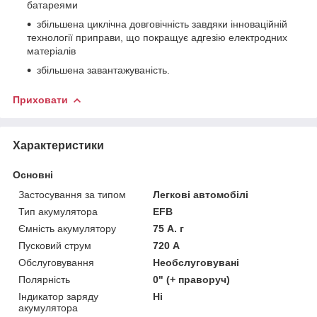
батареями
збільшена циклічна довговічність завдяки інноваційній
технології приправи, що покращує адгезію електродних
матеріалів
збільшена завантажуваність.
Приховати
Характеристики
Основні
Застосування за типом
Легкові автомобілі
Тип акумулятора
EFB
Ємність акумулятору
75 А. г
Пусковий струм
720 А
Обслуговування
Необслуговувані
Полярність
0" (+ праворуч)
Індикатор заряду
Ні
акумулятора