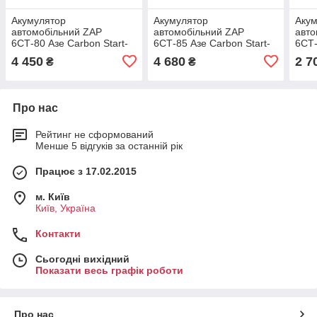
Акумулятор
Акумулятор
Аку
автомобільний ZAP
автомобільний ZAP
авто
6СТ-80 Азе Carbon Start-
6СТ-85 Азе Carbon Start-
6СТ-
Stop EFB
Stop EFB
4 450
4 680
2 7
₴
₴
Про нас
Рейтинг не сформований
Менше 5 відгуків за останній рік
Працює з 17.02.2015
м. Київ
Київ, Україна
Контакти
Сьогодні вихідний
Показати весь графік роботи
Про нас