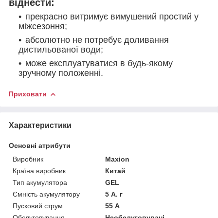
віднести:
прекрасно витримує вимушений простий у
міжсезоння;
абсолютно не потребує доливання
дистильованої води;
може експлуатуватися в будь-якому
зручному положенні.
Приховати
Характеристики
Основні атрибути
Виробник
Maxion
Країна виробник
Китай
Тип акумулятора
GEL
Ємність акумулятору
5 А. г
Пусковий струм
55 А
Обслуговування
Необслуговувані