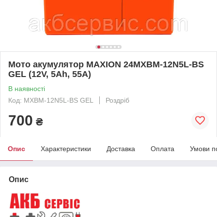
Мото акумулятор MAXION 24MXBM-12N5L-BS
GEL (12V, 5Ah, 55A)
В наявності
Код: MXBM-12N5L-BS GEL
Роздріб
700
₴
Опис
Характеристики
Доставка
Оплата
Умови п
Опис