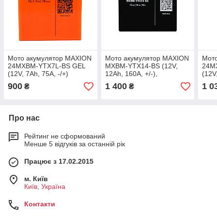
Мото акумулятор MAXION
Мото акумулятор MAXION
Мот
24MXBM-YTX7L-BS GEL
MXBM-YTX14-BS (12V,
24M
(12V, 7Ah, 75A, -/+)
12Ah, 160A, +/-),
(12V
сухозаряджений без
900
1 400
1 0
₴
₴
електроліта
Про нас
Рейтинг не сформований
Менше 5 відгуків за останній рік
Працює з 17.02.2015
м. Київ
Київ, Україна
Контакти