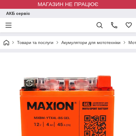
МАГАЗИН НЕ ПРАЦЮЄ
АКБ сервіс
Товари та послуги
Акумулятори для мототехніки
Mот