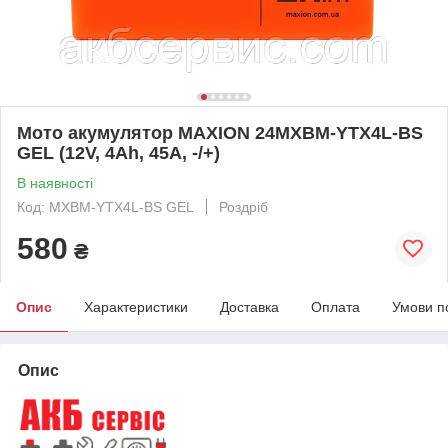
Mото акумулятор MAXION 24MXBM-YTX4L-BS
GEL (12V, 4Ah, 45A, -/+)
В наявності
Код: MXBM-YTX4L-BS GEL
Роздріб
580
₴
Опис
Характеристики
Доставка
Оплата
Умови п
Опис