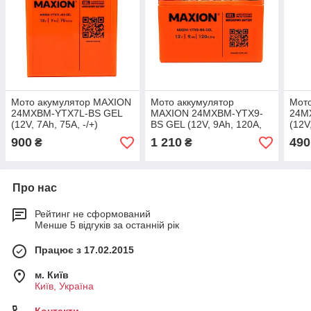
Мото акумулятор MAXION
Mото аккумулятор
Mот
24MXBM-YTX7L-BS GEL
MAXION 24MXBM-YTX9-
24M
(12V, 7Ah, 75A, -/+)
BS GEL (12V, 9Ah, 120A,
(12V
+/-)
900
1 210
490
₴
₴
Про нас
Рейтинг не сформований
Менше 5 відгуків за останній рік
Працює з 17.02.2015
м. Київ
Київ, Україна