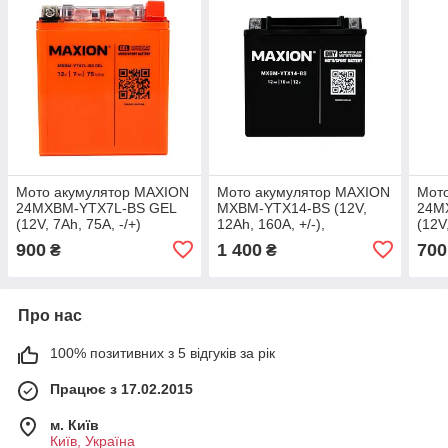
Мото акумулятор MAXION
Мото акумулятор MAXION
Мот
24MXBM-YTX7L-BS GEL
MXBM-YTX14-BS (12V,
24M
(12V, 7Ah, 75A, -/+)
12Ah, 160A, +/-),
(12V
сухозаряджений без
900
1 400
700
₴
₴
електроліта
Про нас
100% позитивних з 5 відгуків за рік
Працює з 17.02.2015
м. Київ
Київ, Україна