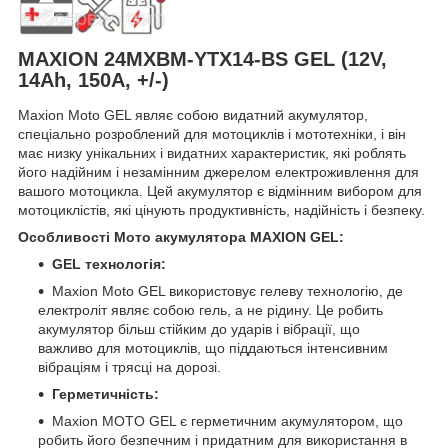
MAXION 24MXBM-YTX14-BS GEL (12V,
14Ah, 150A, +/-)
Maxion Moto GEL являє собою видатний акумулятор,
спеціально розроблений для мотоциклів і мототехніки, і він
має низку унікальних і видатних характеристик, які роблять
його надійним і незамінним джерелом електроживлення для
вашого мотоцикла. Цей акумулятор є відмінним вибором для
мотоциклістів, які цінують продуктивність, надійність і безпеку.
Особливості Мото акумулятора MAXION GEL:
GEL технологія:
Maxion Moto GEL використовує гелеву технологію, де
електроліт являє собою гель, а не рідину. Це робить
акумулятор більш стійким до ударів і вібрації, що
важливо для мотоциклів, що піддаються інтенсивним
вібраціям і трясці на дорозі.
Герметичність:
Maxion MOTO GEL є герметичним акумулятором, що
робить його безпечним і придатним для використання в