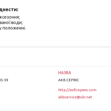
днести:
жсезоння;
аної води;
у положенні.
85-59
АКБ СЕРВІС
http://акбсервис.com
akbservice@ukr.net