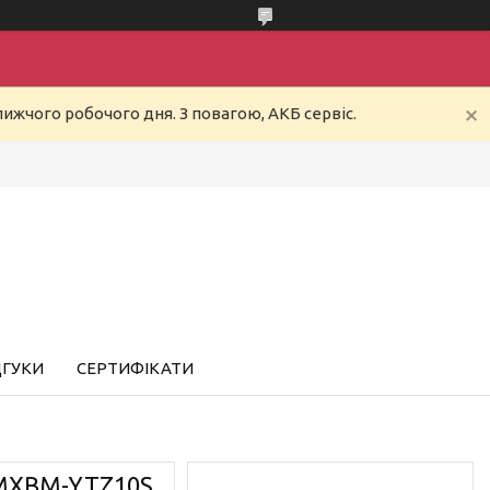
ижчого робочого дня. З повагою, АКБ сервіс.
ДГУКИ
СЕРТИФІКАТИ
MXBM-YTZ10S