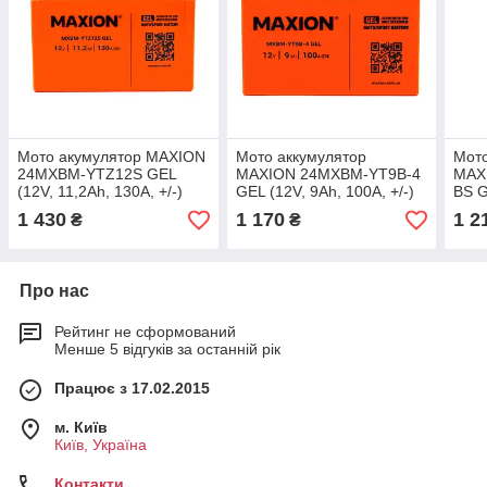
Mото акумулятор MAXION
Mото аккумулятор
Mото
24MXBM-YTZ12S GEL
MAXION 24MXBM-YT9B-4
MAX
(12V, 11,2Ah, 130A, +/-)
GEL (12V, 9Ah, 100A, +/-)
BS G
+/-)
1 430
1 170
1 2
₴
₴
Про нас
Рейтинг не сформований
Менше 5 відгуків за останній рік
Працює з 17.02.2015
м. Київ
Київ, Україна
Контакти