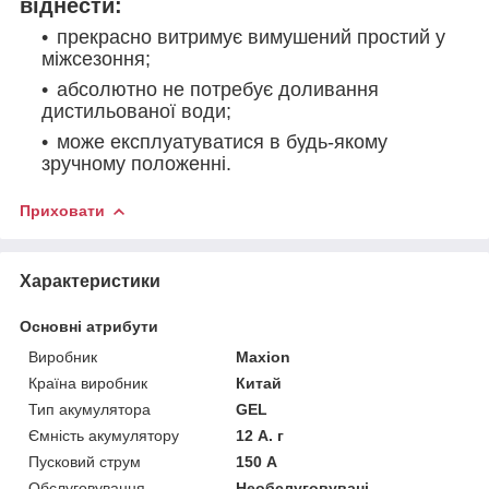
віднести:
прекрасно витримує вимушений простий у
міжсезоння;
абсолютно не потребує доливання
дистильованої води;
може експлуатуватися в будь-якому
зручному положенні.
Приховати
Характеристики
Основні атрибути
Виробник
Maxion
Країна виробник
Китай
Тип акумулятора
GEL
Ємність акумулятору
12 А. г
Пусковий струм
150 А
Обслуговування
Необслуговувані