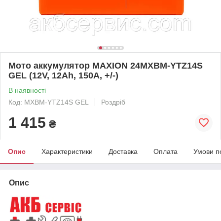
Mото аккумулятор MAXION 24MXBM-YTZ14S
GEL (12V, 12Ah, 150A, +/-)
В наявності
Код: MXBM-YTZ14S GEL
Роздріб
1 415
₴
Опис
Характеристики
Доставка
Оплата
Умови п
Опис