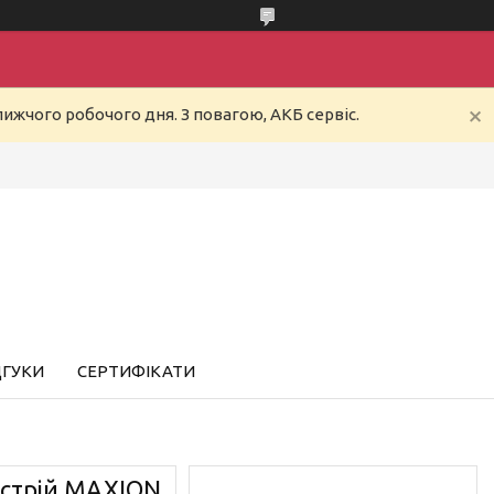
ижчого робочого дня. З повагою, АКБ сервіс.
ДГУКИ
СЕРТИФІКАТИ
истрій MAXION