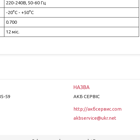
220-240В, 50-60 Гц
-20°C - +50°C
0.700
12 міс.
85-59
АКБ СЕРВІС
http://акбсервис.com
akbservice@ukr.net