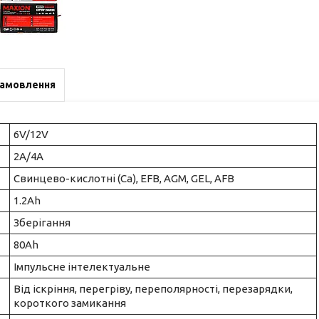
замовлення
6V/12V
2A/4A
Свинцево-кислотні (Ca), EFB, AGM, GEL, AFB
1.2Ah
Зберігання
80Ah
Імпульсне інтелектуальне
Від іскріння, перегріву, переполярності, перезарядки,
короткого замикання