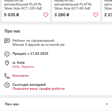
Акумулятор
Акумулятор
Аку
автомобільний PLATIN
автомобільний PLATIN
авто
Silver Asia 6СТ-100 АзE
Silver Asia 6СТ-68 АзE
Silv
5 035
3 280
2 2
₴
₴
Про нас
Рейтинг не сформований
Менше 5 відгуків за останній рік
Працює з 17.02.2015
м. Київ
Київ, Україна
Контакти
Сьогодні вихідний
Показати весь графік роботи
Про нас