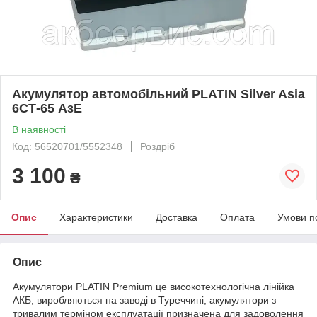
Акумулятор автомобільний PLATIN Silver Asia
6СТ-65 АзE
В наявності
Код: 56520701/5552348
Роздріб
3 100
₴
Опис
Характеристики
Доставка
Оплата
Умови п
Опис
Акумулятори PLATIN Premium це високотехнологічна лінійка
АКБ, виробляються на заводі в Туреччині, акумулятори з
тривалим терміном експлуатації призначена для задоволення