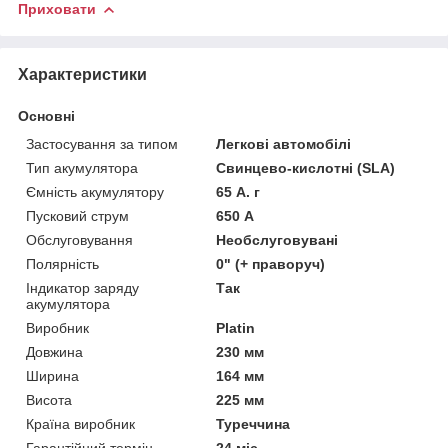
Приховати
Характеристики
Основні
Застосування за типом
Легкові автомобілі
Тип акумулятора
Свинцево-кислотні (SLA)
Ємність акумулятору
65 А. г
Пусковий струм
650 А
Обслуговування
Необслуговувані
Полярність
0" (+ праворуч)
Індикатор заряду
Так
акумулятора
Виробник
Platin
Довжина
230 мм
Ширина
164 мм
Висота
225 мм
Країна виробник
Туреччина
Гарантійний термін
24 міс