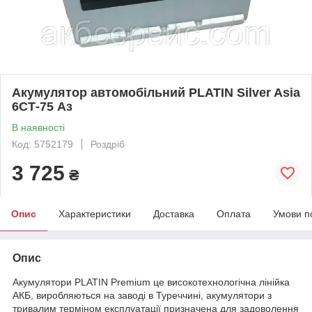
Акумулятор автомобільний PLATIN Silver Asia
6СТ-75 Аз
В наявності
Код: 5752179
Роздріб
3 725
₴
Опис
Характеристики
Доставка
Оплата
Умови п
Опис
Акумулятори PLATIN Premium це високотехнологічна лінійка
АКБ, виробляються на заводі в Туреччині, акумулятори з
тривалим терміном експлуатації призначена для задоволення