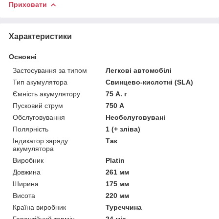
Приховати
Характеристики
Основні
Застосування за типом
Легкові автомобілі
Тип акумулятора
Свинцево-кислотні (SLA)
Ємність акумулятору
75 А. г
Пусковий струм
750 А
Обслуговування
Необслуговувані
Полярність
1 (+ зліва)
Індикатор заряду
Так
акумулятора
Виробник
Platin
Довжина
261 мм
Ширина
175 мм
Висота
220 мм
Країна виробник
Туреччина
Гарантійний термін
24 міс