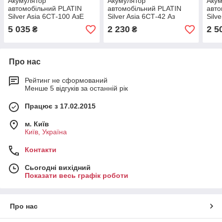
Акумулятор
Акумулятор
Аку
автомобільний PLATIN
автомобільний PLATIN
авто
Silver Asia 6СТ-100 АзE
Silver Asia 6СТ-42 Аз
Silv
5 035
2 230
2 5
₴
₴
Про нас
Рейтинг не сформований
Менше 5 відгуків за останній рік
Працює з 17.02.2015
м. Київ
Київ, Україна
Контакти
Сьогодні вихідний
Показати весь графік роботи
Про нас