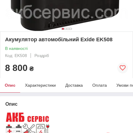
Акумулятор автомобільний Exide EK508
В наявності
Код: EK508
Роздріб
8 800
₴
Опис
Характеристики
Доставка
Оплата
Умови п
Опис