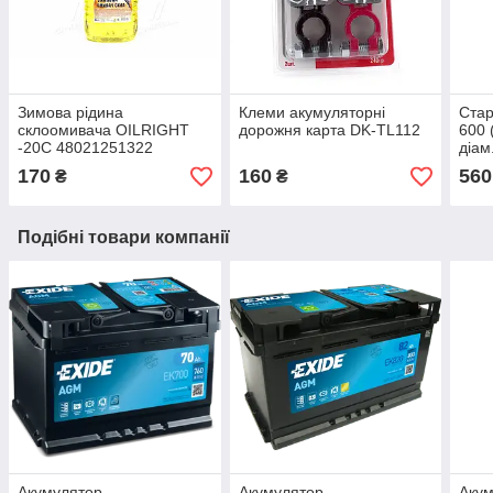
Зимова рідина
Клеми акумуляторні
Ста
склоомивача OILRIGHT
дорожня карта DK-TL112
600 
-20C 48021251322
діам
170
160
560
₴
₴
Подібні товари компанії
Акумулятор
Акумулятор
Аку