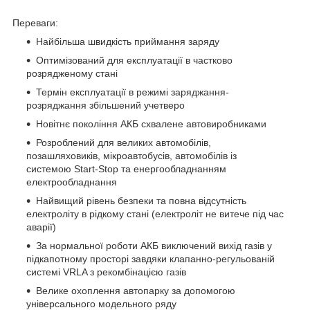
Переваги:
Найбільша швидкість приймання заряду
Оптимізований для експлуатації в частково
розрядженому стані
Термін експлуатації в режимі заряджання-
розряджання збільшений учетверо
Новітнє покоління АКБ схвалене автовиробниками
Розроблений для великих автомобілів,
позашляховиків, мікроавтобусів, автомобілів із
системою Start-Stop та енергообладнанням
електрообладнання
Найвищий рівень безпеки та повна відсутність
електроліту в рідкому стані (електроліт не витече під час
аварії)
За нормальної роботи АКБ виключений вихід газів у
підкапотному просторі завдяки клапанно-регульованій
системі VRLA з рекомбінацією газів
Велике охоплення автопарку за допомогою
універсального модельного ряду