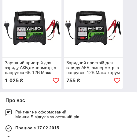
Зарядний пристрій для
Зарядний пристрій для
заряду АКБ,амперметр, з
заряду АКБ, амперметр, з
напругою 6В-12В.Макс.
напругою 12В.Макс. струм
струм підзарядки
підзарядки 6А.Макс.Емн
1 025
755
₴
₴
8А.Макс.Ем120Ah
80Ah
Про нас
Рейтинг не сформований
Менше 5 відгуків за останній рік
Працює з 17.02.2015