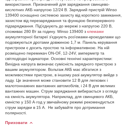
використання. Призначений для заряджання свинцево-
кислотних АКБ напругою 12/24 B. Зарядний пристрій Winso
139400 оснащено системою захисту від короткого замикання,
захистом від перезаряджання та функцією безперервного
підзаряджання. Під'єднують до мережі з напругою 220 В,
споживає 280 Вт за годину. Winso 139400 з
клемами
акумуляторної батареї з'єднують роз'ємами-крокодилами що
подовжуються дротами довжиною 1,7 м. Панель керування
пристроєм є досить простою та інформативною. На ній
розміщено перемикач ON-OF, 12-24V, амперметр та
світлодіодні індикатори. Основні технічні характеристики:
Вихідна напруга визначає сумісність зарядного пристрою з
вашим акумулятором. Вольтаж АКБ має збігатися з
можливостями пристрою, в іншому разі акумулятор вийде з
ладу. Це значення може становити 12 В для легкових і
малотоннажних вантажних автомобілів, і 24 В для великих
вантажних машин. Струм заряджання вибирається з огляду
на ємність акумулятора. Наприклад, для свинцевого АКБ,
ємністю у 150 А·год у звичайному режимі рекомендується
струм зарядки в 15 А. Не забувайте про дотримання
полярності.
Приховати