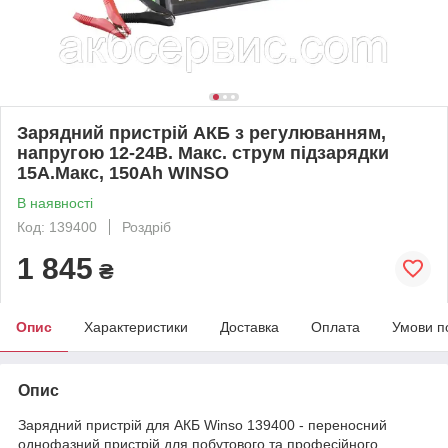
Зарядний пристрій АКБ з регулюванням,
напругою 12-24В. Макс. cтрум підзарядки
15А.Макс, 150Ah WINSO
В наявності
Код: 139400
Роздріб
1 845
₴
Опис
Характеристики
Доставка
Оплата
Умови п
Опис
Зарядний пристрій для АКБ Winso 139400 - переносний
однофазний пристрій для побутового та професійного