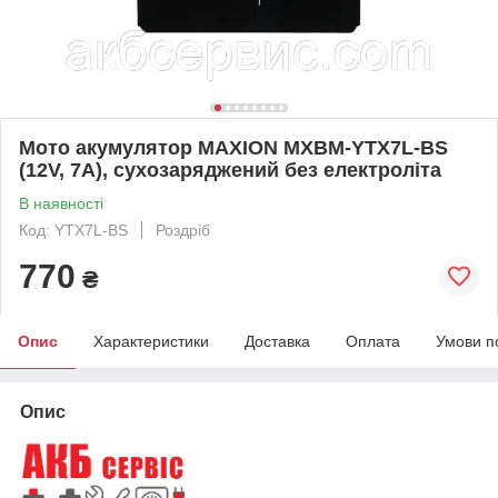
Мото акумулятор MAXION MXBM-YTX7L-BS
(12V, 7A), сухозаряджений без електроліта
В наявності
Код: YTX7L-BS
Роздріб
770
₴
Опис
Характеристики
Доставка
Оплата
Умови п
Опис