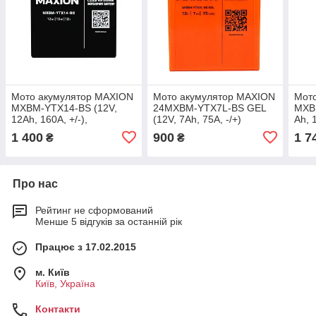
Мото акумулятор MAXION
Мото акумулятор MAXION
Мот
MXBM-YTX14-BS (12V,
24MXBM-YTX7L-BS GEL
MXB
12Ah, 160A, +/-),
(12V, 7Ah, 75A, -/+)
Ah, 1
сухозаряджений без
сухо
1 400
900
1 7
₴
₴
електроліта
елек
Про нас
Рейтинг не сформований
Менше 5 відгуків за останній рік
Працює з 17.02.2015
м. Київ
Київ, Україна
Контакти