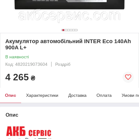
Акумулятор автомобільний INTER Eco 140Ah
900A L+
В наявності
Код: 4820219073604
Роздріб
4 265
₴
Опис
Характеристики
Доставка
Оплата
Умови п
Опис