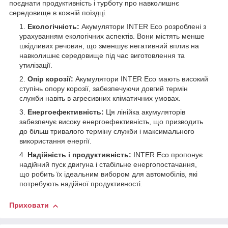
поєднати продуктивність і турботу про навколишнє
середовище в кожній поїздці.
Екологічність:
Акумулятори INTER Eco розроблені з
урахуванням екологічних аспектів. Вони містять менше
шкідливих речовин, що зменшує негативний вплив на
навколишнє середовище під час виготовлення та
утилізації.
Опір корозії:
Акумулятори INTER Eco мають високий
ступінь опору корозії, забезпечуючи довгий термін
служби навіть в агресивних кліматичних умовах.
Енергоефективність:
Ця лінійка акумуляторів
забезпечує високу енергоефективність, що призводить
до більш тривалого терміну служби і максимального
використання енергії.
Надійність і продуктивність:
INTER Eco пропонує
надійний пуск двигуна і стабільне енергопостачання,
що робить їх ідеальним вибором для автомобілів, які
потребують надійної продуктивності.
Приховати