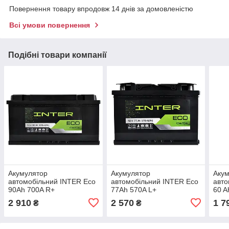
Повернення товару впродовж 14 днів за домовленістю
Всі умови повернення
Подібні товари компанії
Акумулятор
Акумулятор
Аку
автомобільний INTER Eco
автомобільний INTER Eco
авто
90Ah 700A R+
77Ah 570A L+
60 A
2 910
2 570
1 7
₴
₴