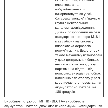
вловлювача та
вибухобезпечності
використовується у всіх
батареях "легкою" і "важкою
групи з центральним
каналом газовідведення.
Дизайн розроблений на базі
стандартного стопора M18 і
має лабіринтну систему
вловлювача аерозолів і
полум'ягасник. Два стопори
такого механізму встановлені
у двох центральних банках,
що забезпечує викид газу
партіями на відстані від
полюсних виводів і запобігає
витіканню електроліту у разі
короткочасного перекидання
акумуляторної батареї на
180 градусів.
Виробничі потужності МНПК «ВЕСТА» виробляють
акумуляторні батареї двох класів: «преміум» і «стандарт», які