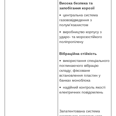
Висока безпека та
запобігання корозії
центральна система
газововідведення з
полум'язахистом
виробництво корпусу з
ударо- та морозостійкого
поліпропілену
Вібраційна стійкість
використання спеціального
поглинаючого вібрацію
складу; фіксоване
встановлення пластин у
банках моноблока
надійний контроль якості
електричних повідомлень
Запатентована система
кислотного аерозольного