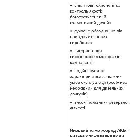
виняткові технології та
контроль якості;
багатоступеневий
схематичний дизайн
сучасне обладнання від
провідних світових
виробників
використання
високоякісних матеріалів і
компонентів
надійні пускові
характеристики за важких
умов експлуатації (особливо
необхідний для дизельних
двигунів)
високі показники резервної
ємності
Низький саморозряд АКБ і
низьке споживання води