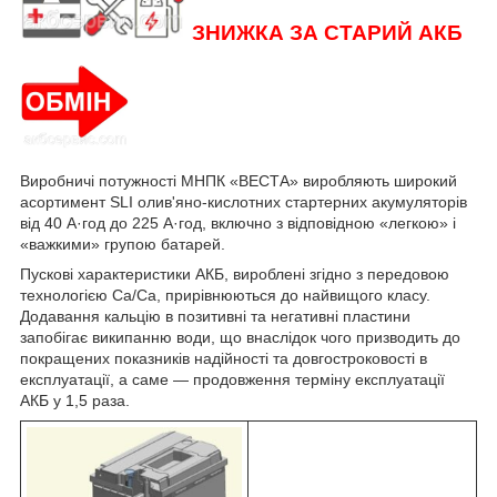
ЗНИЖКА ЗА СТАРИЙ АКБ
Виробничі потужності МНПК «ВЕСТА» виробляють широкий
асортимент SLI олив'яно-кислотних стартерних акумуляторів
від 40 А·год до 225 А·год, включно з відповідною «легкою» і
«важкими» групою батарей.
Пускові характеристики АКБ, вироблені згідно з передовою
технологією Ca/Ca, прирівнюються до найвищого класу.
Додавання кальцію в позитивні та негативні пластини
запобігає википанню води, що внаслідок чого призводить до
покращених показників надійності та довгостроковості в
експлуатації, а саме — продовження терміну експлуатації
АКБ у 1,5 раза.