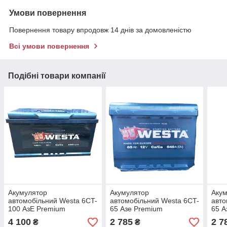
Умови повернення
Повернення товару впродовж 14 днів за домовленістю
Всі умови повернення
Подібні товари компанії
Акумулятор
Акумулятор
Аку
автомобільний Westa 6CT-
автомобільний Westa 6CT-
авто
100 АзЕ Premium
65 Азе Premium
65 А
(WPR100)
4 100
2 785
2 7
₴
₴