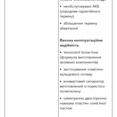
необслуговувані АКБ
(упродовж гарантійного
терміну)
збільшення терміну
зберігання
Висока експлуатаційна
надійність
технології know-how
(формула виготовлення
активних компонентів)
застосування олив'яно-
кальцієвого сплаву
конвертовий сепаратор
виготовлений із пористого
поліетилену
симетрична двостороннє
намазка пластин олив'яної
пастою