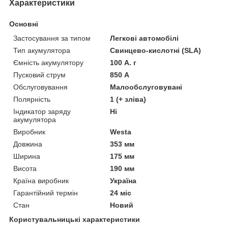
Характеристики
Основні
Застосування за типом
Легкові автомобілі
Тип акумулятора
Свинцево-кислотні (SLA)
Ємність акумулятору
100 А. г
Пусковий струм
850 А
Обслуговування
Малообслуговувані
Полярність
1 (+ зліва)
Індикатор заряду
Ні
акумулятора
Виробник
Westa
Довжина
353 мм
Ширина
175 мм
Висота
190 мм
Країна виробник
Україна
Гарантійний термін
24 міс
Стан
Новий
Користувальницькі характеристики