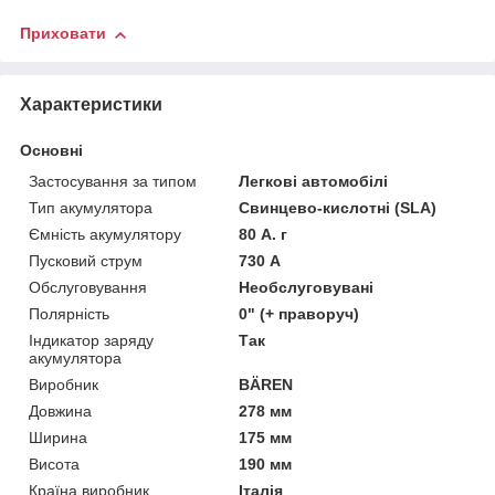
Приховати
Характеристики
Основні
Застосування за типом
Легкові автомобілі
Тип акумулятора
Свинцево-кислотні (SLA)
Ємність акумулятору
80 А. г
Пусковий струм
730 А
Обслуговування
Необслуговувані
Полярність
0" (+ праворуч)
Індикатор заряду
Так
акумулятора
Виробник
BÄREN
Довжина
278 мм
Ширина
175 мм
Висота
190 мм
Країна виробник
Італія