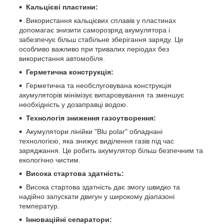
Кальцієві пластини:
Використання кальцієвих сплавів у пластинах
допомагає знизити саморозряд акумулятора і
забезпечує більш стабільне зберігання заряду. Це
особливо важливо при тривалих періодах без
використання автомобіля.
Герметична конструкція:
Герметична та необслуговувана конструкція
акумуляторів мінімізує випаровування та зменшує
необхідність у дозаправці водою.
Технологія зниження газоутворення:
Акумулятори лінійки "Blu polar" обладнані
технологією, яка знижує виділення газів під час
заряджання. Це робить акумулятор більш безпечним та
екологічно чистим.
Висока стартова здатність:
Висока стартова здатність дає змогу швидко та
надійно запускати двигун у широкому діапазоні
температур.
Інноваційні сепаратори: