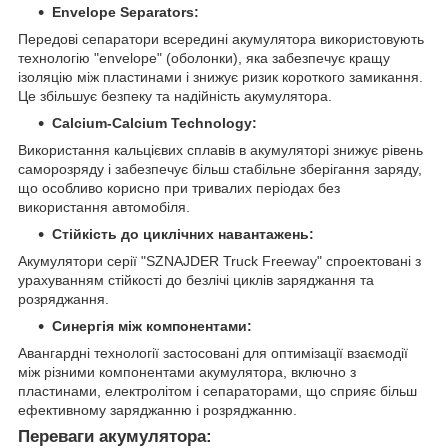
Envelope Separators:
Передові сепаратори всередині акумулятора використовують
технологію "envelope" (оболонки), яка забезпечує кращу
ізоляцію між пластинами і знижує ризик короткого замикання.
Це збільшує безпеку та надійність акумулятора.
Calcium-Calcium Technology:
Використання кальцієвих сплавів в акумуляторі знижує рівень
саморозряду і забезпечує більш стабільне зберігання заряду,
що особливо корисно при тривалих періодах без
використання автомобіля.
Стійкість до циклічних навантажень:
Акумулятори серії "SZNAJDER Truck Freeway" спроектовані з
урахуванням стійкості до безлічі циклів заряджання та
розряджання.
Синергія між компонентами:
Авангардні технології застосовані для оптимізації взаємодії
між різними компонентами акумулятора, включно з
пластинами, електролітом і сепараторами, що сприяє більш
ефективному заряджанню і розряджанню.
Переваги акумулятора: