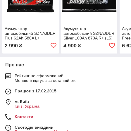
Акумулятор
Акумулятор
Аку
автомобільний SZNAJDER
автомобільний SZNAJDER
авто
Plus 62Ah 580A L+
Silver 100Ah 870A R+ (L5)
Free
2 990
4 900
6 6
₴
₴
Про нас
Рейтинг не сформований
Менше 5 відгуків за останній рік
Працює з 17.02.2015
м. Київ
Київ, Україна
Контакти
Сьогодні вихідний