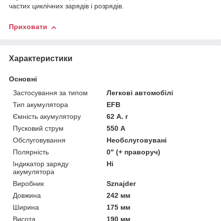
частих циклічних зарядів і розрядів.
Приховати
Характеристики
Основні
Застосування за типом
Легкові автомобілі
Тип акумулятора
EFB
Ємність акумулятору
62 А. г
Пусковий струм
550 А
Обслуговування
Необслуговувані
Полярність
0" (+ праворуч)
Індикатор заряду
Ні
акумулятора
Виробник
Sznajder
Довжина
242 мм
Ширина
175 мм
Висота
190 мм