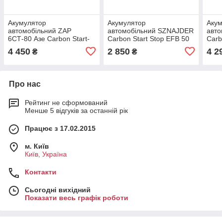
Акумулятор
Акумулятор
Аку
автомобільний ZAP
автомобільний SZNAJDER
авт
6СТ-80 Азе Carbon Start-
Carbon Start Stop EFB 50
Carb
Stop EFB
Ah 460А R+ (LB1)
77Ah
4 450
2 850
4 2
₴
₴
Про нас
Рейтинг не сформований
Менше 5 відгуків за останній рік
Працює з 17.02.2015
м. Київ
Київ, Україна
Контакти
Сьогодні вихідний
Показати весь графік роботи