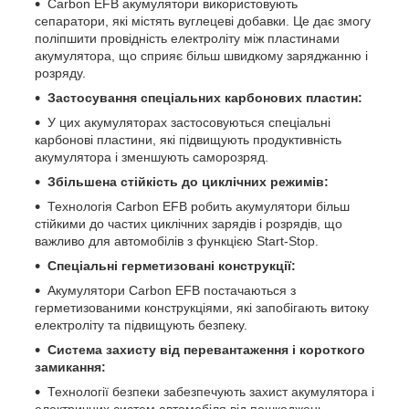
Carbon EFB акумулятори використовують
сепаратори, які містять вуглецеві добавки. Це дає змогу
поліпшити провідність електроліту між пластинами
акумулятора, що сприяє більш швидкому заряджанню і
розряду.
Застосування спеціальних карбонових пластин:
У цих акумуляторах застосовуються спеціальні
карбонові пластини, які підвищують продуктивність
акумулятора і зменшують саморозряд.
Збільшена стійкість до циклічних режимів:
Технологія Carbon EFB робить акумулятори більш
стійкими до частих циклічних зарядів і розрядів, що
важливо для автомобілів з функцією Start-Stop.
Спеціальні герметизовані конструкції:
Акумулятори Carbon EFB постачаються з
герметизованими конструкціями, які запобігають витоку
електроліту та підвищують безпеку.
Система захисту від перевантаження і короткого
замикання:
Технології безпеки забезпечують захист акумулятора і
електричних систем автомобіля від пошкоджень,