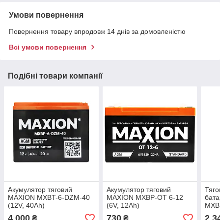
Умови повернення
Повернення товару впродовж 14 днів за домовленістю
Всі умови повернення
Подібні товари компанії
Акумулятор тяговий
Акумулятор тяговий
Тяго
MAXION MXBT-6-DZM-40
MAXION MXBP-OT 6-12
бат
(12V, 40Аh)
(6V, 12Аh)
MXBP
24Ah
4 000
730
2 3
₴
₴