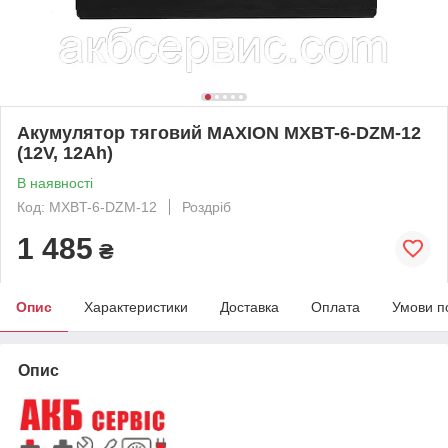
Акумулятор тяговий MAXION MXBT-6-DZM-12
(12V, 12Аh)
В наявності
Код: MXBT-6-DZM-12
Роздріб
1 485
₴
Опис
Характеристики
Доставка
Оплата
Умови п
Опис