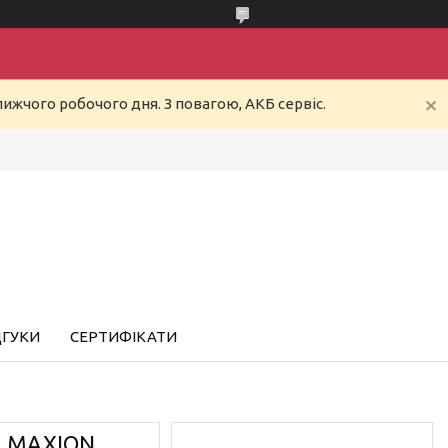
ижчого робочого дня. З повагою, АКБ сервіс.
ДГУКИ
СЕРТИФІКАТИ
а MAXION