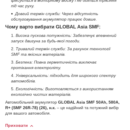
фіксується в моторному відсіку і не боїться трясіння
під час руху.
Довгий термін служби: Через відсутність
обслуговування акумулятор працює довше.
Чому варто вибрати GLOBAL Asia SMF:
Висока пускова потужність: Забезпечує впевнений
запуск двигуна за будь-якої погоди.
Тривалий термін служби: За рахунок технології
SMF та якісних матеріалів.
Безпека: Повна герметичність виключає
протікання електроліту.
Універсальність: підходить для широкого спектру
автомобілів.
Екологічність: Виготовляється з використанням
екологічно чистих матеріалів.
Автомобільний акумулятор
GLOBAL Asia SMF 50Ah, 580A,
R+ (SMF 26R-78) (26), н.к.
– це надійний та потужний вибір
для вашого автомобіля.
Приховати