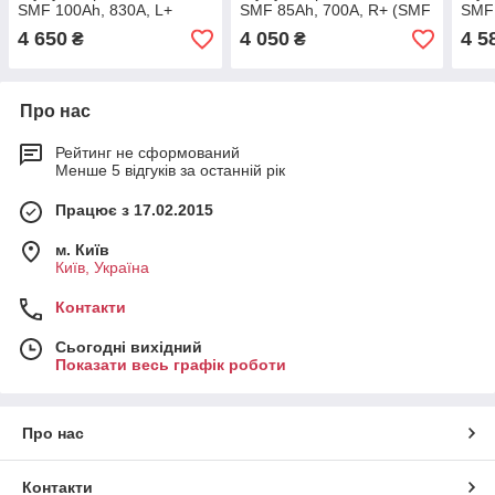
SMF 100Ah, 830A, L+
SMF 85Ah, 700A, R+ (SMF
SMF 
(SMF 130D31R) (D31), н.к.
95D26L) (D26), н.к.
120D
4 650
4 050
4 5
₴
₴
Про нас
Рейтинг не сформований
Менше 5 відгуків за останній рік
Працює з 17.02.2015
м. Київ
Київ, Україна
Контакти
Сьогодні вихідний
Показати весь графік роботи
Про нас
Контакти