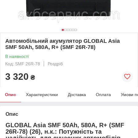
Автомобільний акумулятор GLOBAL Asia
SMF 50Ah, 580A, R+ (SMF 26R-78)
В наявності
Код: SMF 26R-78
Роздріб
3 320
₴
Опис
Характеристики
Доставка
Оплата
Умови п
Опис
GLOBAL Asia SMF 50Ah, 580A, R+ (SMF
26R-78) (26), н.к.
: Потужність та
надійність для сучасних автомобілів