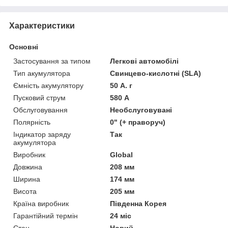
Характеристики
Основні
Застосування за типом
Легкові автомобілі
Тип акумулятора
Свинцево-кислотні (SLA)
Ємність акумулятору
50 А. г
Пусковий струм
580 А
Обслуговування
Необслуговувані
Полярність
0" (+ праворуч)
Індикатор заряду
Так
акумулятора
Виробник
Global
Довжина
208 мм
Ширина
174 мм
Висота
205 мм
Країна виробник
Південна Корея
Гарантійний термін
24 міс
Стан
Новий