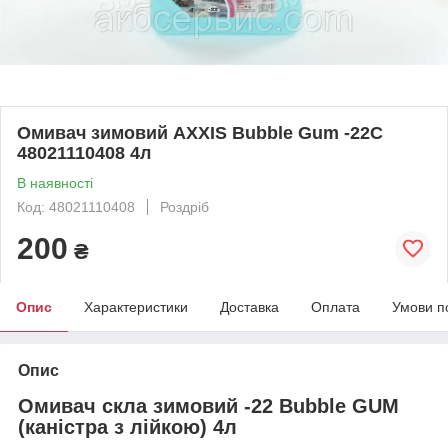
Омивач зимовий AXXIS Bubble Gum -22С
48021110408 4л
В наявності
Код: 48021110408
Роздріб
200
₴
Опис
Характеристики
Доставка
Оплата
Умови п
Опис
Омивач скла зимовий -22 Bubble GUM
(каністра з лійкою) 4л