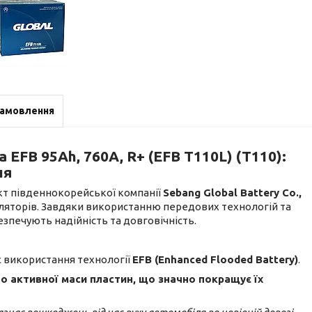
замовлення
EFB 95Ah, 760A, R+ (EFB T110L) (T110):
ля
кт південнокорейської компанії
Sebang Global Battery Co.,
муляторів. Завдяки використанню передових технологій та
зпечують надійність та довговічність.
 використання технології
EFB (Enhanced Flooded Battery)
.
 активної маси пластин, що значно покращує їх