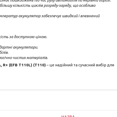
знає пошкоджень під час руху автомобіля по нерівній дорозі.
ільшу кількість циклів розряду-заряду, що особливо
мператур акумулятор забезпечує швидкий і впевнений
кість за доступною ціною.
ндартні акумулятори.
ілів.
огічно чистих матеріалів.
 R+ (EFB T110L) (T110)
– це надійний та сучасний вибір для