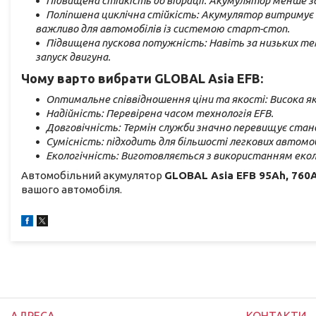
Підвищена стійкість до вібрації: Акумулятор менше за
Поліпшена циклічна стійкість: Акумулятор витримує б
важливо для автомобілів із системою старт-стоп.
Підвищена пускова потужність: Навіть за низьких те
запуск двигуна.
Чому варто вибрати GLOBAL Asia EFB:
Оптимальне співвідношення ціни та якості: Висока я
Надійність: Перевірена часом технологія EFB.
Довговічність: Термін служби значно перевищує ста
Сумісність: підходить для більшості легкових автомоб
Екологічність: Виготовляється з використанням екол
Автомобільний акумулятор
GLOBAL Asia EFB 95Ah, 760A,
вашого автомобіля.