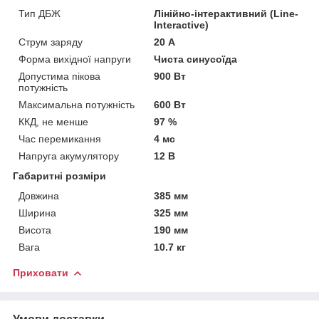
Тип ДБЖ
Лінійно-інтерактивний (Line-
Interactive)
Струм заряду
20 А
Форма вихідної напруги
Чиста синусоїда
Допустима пікова
900 Вт
потужність
Максимальна потужність
600 Вт
ККД, не менше
97 %
Час перемикання
4 мс
Напруга акумулятору
12 В
Габаритні розміри
Довжина
385 мм
Ширина
325 мм
Висота
190 мм
Вага
10.7 кг
Приховати