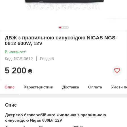
ДБЖ з правильною синусоїдою NIGAS NGS-
0612 600W, 12V
В наявності
Код: NGS-0612
Роздріб
5 200
₴
Опис
Характеристики
Доставка
Оплата
Умови п
Опис
Джерело безперебійного живлення з правильною
синусоїдою Nigas 600Вт 12V