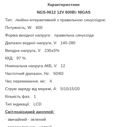
Характеристики
NGS-0612 12V 600Вт NIGAS
Тип: лінійно-інтерактивний з правильною синусоїдою
Потужність, W: 600
Форма вихідної напруги: правильна синусоїда
Діапазон вхідної напруги, V: 140-280
Вихідна напруга, V: 230±5%
ККД: 97 %.
Номінальна напруга АКБ, V: 12
Частотний діапазон, Hz: 50/60
Час перемикання, мс: 4
Струм заряду від мережі, A: 5/10/15/20
Кількість фаз: 1
Тип індикації: LCD
Світлодіодний дисплей:
· звичайний - зелений
· попередження - жовтий