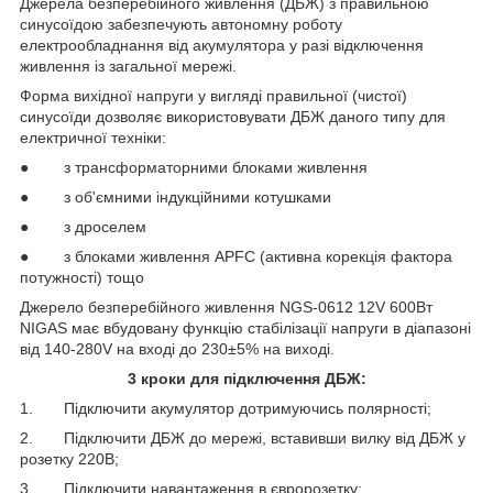
Джерела безперебійного живлення (ДБЖ) з правильною
синусоїдою забезпечують автономну роботу
електрообладнання від акумулятора у разі відключення
живлення із загальної мережі.
Форма вихідної напруги у вигляді правильної (чистої)
синусоїди дозволяє використовувати ДБЖ даного типу для
електричної техніки:
● з трансформаторними блоками живлення
● з об'ємними індукційними котушками
● з дроселем
● з блоками живлення APFC (активна корекція фактора
потужності) тощо
Джерело безперебійного живлення NGS-0612 12V 600Вт
NIGAS має вбудовану функцію стабілізації напруги в діапазоні
від 140-280V на вході до 230±5% на виході.
3 кроки для підключення ДБЖ:
1. Підключити акумулятор дотримуючись полярності;
2. Підключити ДБЖ до мережі, вставивши вилку від ДБЖ у
розетку 220В;
3. Підключити навантаження в євророзетку;