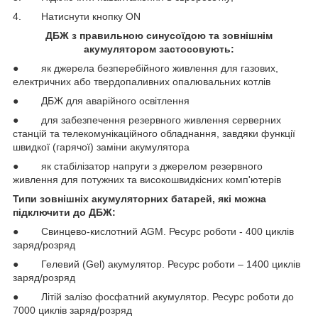
4. Натиснути кнопку ON
ДБЖ з правильною синусоїдою та зовнішнім
акумулятором застосовують:
● як джерела безперебійного живлення для газових,
електричних або твердопаливних опалювальних котлів
● ДБЖ для аварійного освітлення
● для забезпечення резервного живлення серверних
станцій та телекомунікаційного обладнання, завдяки функції
швидкої (гарячої) заміни акумулятора
● як стабілізатор напруги з джерелом резервного
живлення для потужних та високошвидкісних комп'ютерів
Типи зовнішніх акумуляторних батарей, які можна
підключити до ДБЖ:
● Свинцево-кислотний AGM. Ресурс роботи - 400 циклів
заряд/розряд
● Гелевий (Gel) акумулятор. Ресурс роботи – 1400 циклів
заряд/розряд
● Літій залізо фосфатний акумулятор. Ресурс роботи до
7000 циклів заряд/розряд