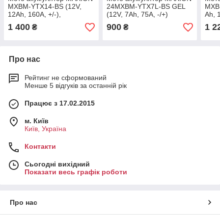
MXBM-YTX14-BS (12V,
24MXBM-YTX7L-BS GEL
MXB
12Ah, 160A, +/-),
(12V, 7Ah, 75A, -/+)
Ah, 1
сухозаряджений без
сухо
1 400
900
1 2
₴
₴
електроліта
елек
Про нас
Рейтинг не сформований
Менше 5 відгуків за останній рік
Працює з 17.02.2015
м. Київ
Київ, Україна
Контакти
Сьогодні вихідний
Показати весь графік роботи
Про нас