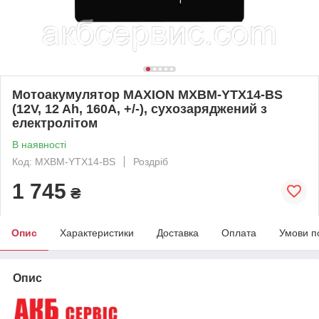
Мотоакумулятор MAXION MXBM-YTX14-BS
(12V, 12 Ah, 160A, +/-), сухозаряджений з
електролітом
В наявності
Код: MXBM-YTX14-BS
Роздріб
1 745
₴
Опис
Характеристики
Доставка
Оплата
Умови п
Опис