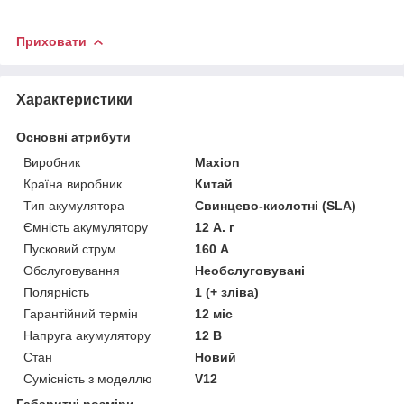
Приховати
Характеристики
Основні атрибути
Виробник
Maxion
Країна виробник
Китай
Тип акумулятора
Свинцево-кислотні (SLA)
Ємність акумулятору
12 А. г
Пусковий струм
160 А
Обслуговування
Необслуговувані
Полярність
1 (+ зліва)
Гарантійний термін
12 міс
Напруга акумулятору
12 В
Стан
Новий
Сумісність з моделлю
V12
Габаритні розміри