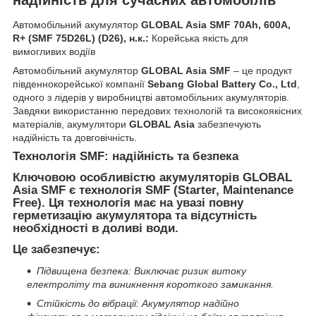
Автомобільний акумулятор
GLOBAL Asia SMF 70Ah, 600A,
R+ (SMF 75D26L) (D26), н.к.:
Корейська якість для
вимогливих водіїв
Автомобільний акумулятор
GLOBAL Asia SMF
– це продукт
південнокорейської компанії
Sebang Global Battery Co., Ltd
,
одного з лідерів у виробництві автомобільних акумуляторів.
Завдяки використанню передових технологій та високоякісних
матеріалів, акумулятори
GLOBAL Asia
забезпечують
надійність та довговічність.
Технологія SMF: надійність та безпека
Ключовою особливістю акумуляторів GLOBAL
Asia SMF є технологія SMF (Starter, Maintenance
Free). Ця технологія має на увазі повну
герметизацію акумулятора та відсутність
необхідності в доливі води.
Це забезпечує:
Підвищена безпека: Виключає ризик витоку
електроліту та виникнення короткого замикання.
Стійкість до вібрації: Акумулятор надійно