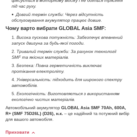
фіксується в моторному відсіку і не боїться трясіння
під час руху.
Довгий термін служби: Через відсутність
обслуговування акумулятор працює довше.
Чому варто вибрати GLOBAL Asia SMF:
Висока пускова потужність: Забезпечує впевнений
запуск двигуна за будь-якої погоди.
Тривалий термін служби: За рахунок технології
SMF та якісних матеріалів.
Безпека: Повна герметичність виключає
протікання електроліту.
Універсальність: підходить для широкого спектру
автомобілів.
Екологічність: Виготовляється з використанням
екологічно чистих матеріалів.
Автомобільний акумулятор
GLOBAL Asia SMF 70Ah, 600A,
R+ (SMF 75D26L) (D26), н.к.
– це надійний та потужний вибір
для вашого автомобіля.
Приховати