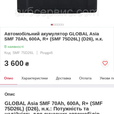
Автомобільний акумулятор GLOBAL Asia
SMF 70Ah, 600A, R+ (SMF 75D26L) (D26), н.к.
В наявності
Код: SMF 75D26L
Роздріб
3 600
₴
Опис
Характеристики
Доставка
Оплата
Умови п
Опис
GLOBAL Asia SMF 70Ah, 600A, R+ (SMF
75D26L) (D26), н.к.: Потужність та
надійність для сучасних автомобілів