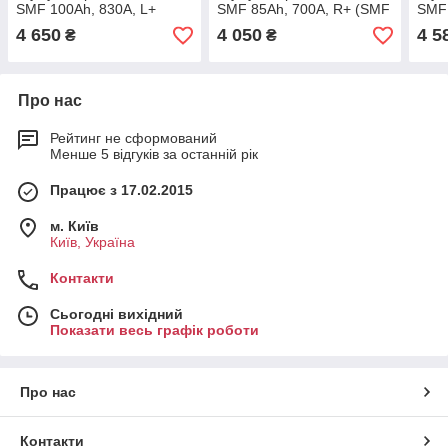
SMF 100Ah, 830A, L+
SMF 85Ah, 700A, R+ (SMF
SMF 
(SMF 130D31R) (D31), н.к.
95D26L) (D26), н.к.
120D
4 650
4 050
4 5
₴
₴
Про нас
Рейтинг не сформований
Менше 5 відгуків за останній рік
Працює з 17.02.2015
м. Київ
Київ, Україна
Контакти
Сьогодні вихідний
Показати весь графік роботи
Про нас
Контакти