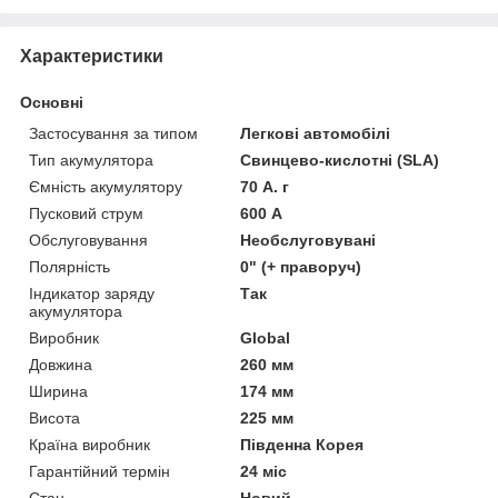
Характеристики
Основні
Застосування за типом
Легкові автомобілі
Тип акумулятора
Свинцево-кислотні (SLA)
Ємність акумулятору
70 А. г
Пусковий струм
600 А
Обслуговування
Необслуговувані
Полярність
0" (+ праворуч)
Індикатор заряду
Так
акумулятора
Виробник
Global
Довжина
260 мм
Ширина
174 мм
Висота
225 мм
Країна виробник
Південна Корея
Гарантійний термін
24 міс
Стан
Новий