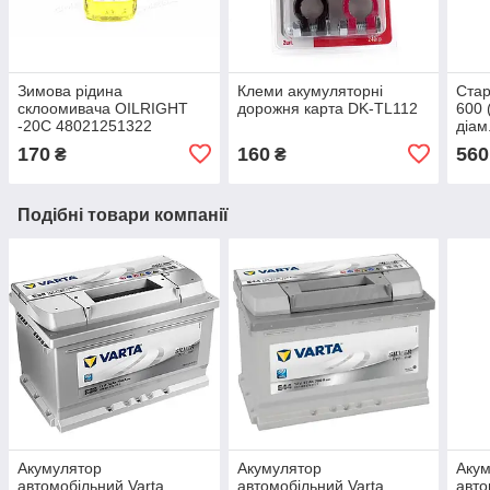
Зимова рідина
Клеми акумуляторні
Ста
склоомивача OILRIGHT
дорожня карта DK-TL112
600 
-20C 48021251322
діам
170
160
560
₴
₴
Подібні товари компанії
Акумулятор
Акумулятор
Аку
автомобільний Varta
автомобільний Varta
авто