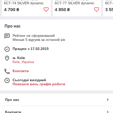
6СТ-74 SILVER dynamic
6СТ-77 SILVER dynamic
6СТ-
(E38)
(E44)
(D21
4 700
4 850
3 5
₴
₴
Про нас
Рейтинг не сформований
Менше 5 відгуків за останній рік
Працює з 17.02.2015
м. Київ
Київ, Україна
Контакти
Сьогодні вихідний
Показати весь графік роботи
Про нас
Контакти