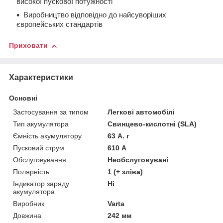
високої пускової потужності
Виробництво відповідно до найсуворіших
європейських стандартів
Приховати
Характеристики
Основні
Застосування за типом
Легкові автомобілі
Тип акумулятора
Свинцево-кислотні (SLA)
Ємність акумулятору
63 А. г
Пусковий струм
610 А
Обслуговування
Необслуговувані
Полярність
1 (+ зліва)
Індикатор заряду
Ні
акумулятора
Виробник
Varta
Довжина
242 мм