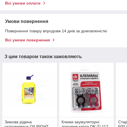
Всі умови оплати
Умови повернення
Повернення товару впродовж 14 днів за домовленістю
Всі умови повернення
З цим товаром також замовляють
Зимова рідина
Клеми акумуляторні
Ста
склоомивача OILRIGHT
дорожня карта DK-TL112
600 