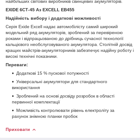
найбільших світових виробників свинцевих акумуляторів.
EXIDE 6СТ-45 Аз EXCELL EB455
Надійність вибору і додаткові можливості
Серія Exide Excell надає автомобілісту самий широкий
модельний ряд акумуляторів, зроблений за перевіреною
роками і відпрацьованою до дрібниць сучасної технології
кальцієвого необслуговуваного акумулятора. Столітній досвід
кращих майстрів-акумуляторників забезпечує надійну роботу і
високі технічні показники.
Переваги:
Додаткові 15 % пускової потужності
Універсальні акумулятори для стандартного
використання
Зроблений на основі досвіду розробок в області
первинної комплектації
Можливість контролювати рівень електроліту за
рахунок знімною планки пробок
Приховати