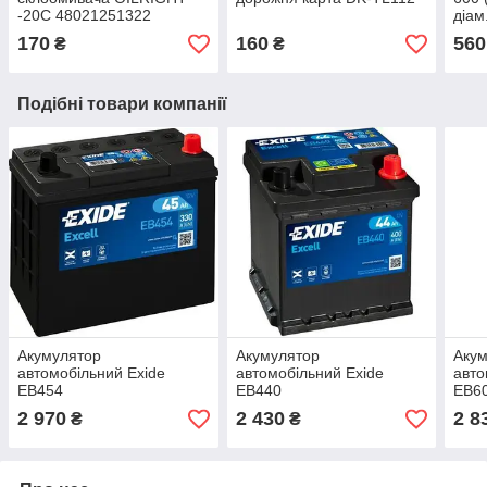
-20C 48021251322
діам
170
160
560
₴
₴
Подібні товари компанії
Акумулятор
Акумулятор
Аку
автомобільний Exide
автомобільний Exide
авто
EB454
EB440
EB6
2 970
2 430
2 8
₴
₴