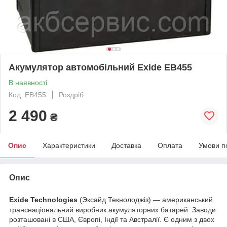
Акумулятор автомобільний Exide EB455
В наявності
Код: EB455
Роздріб
2 490
₴
Опис
Характеристики
Доставка
Оплата
Умови п
Опис
Exide Technologies
(Эксайд Текнолоджіз) — американський
транснаціональний виробник акумуляторних батарей. Заводи
розташовані в США, Європі, Індії та Австралії. Є одним з двох