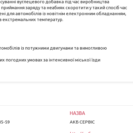
стосуванні вуглецевого добавка під час виробництва
 приймання заряду та неабияк скоротити у такий спосіб час
ні для автомобілів із новітнім електронним обладнанням,
 за екстремальних температур.
томобілів із потужними двигунами та вимогливою
х погодних умовах за інтенсивної міської їзди
85-59
АКБ СЕРВІС