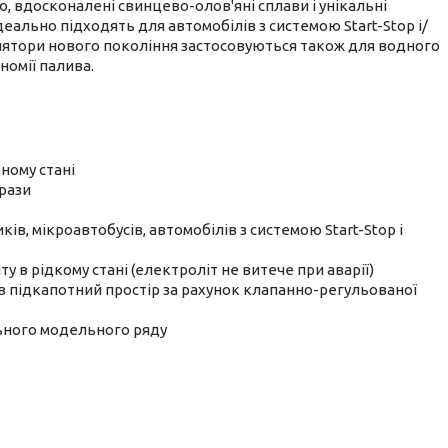
 вдосконалені свинцево-олов'яні сплави і унікальні
деально підходять для автомобілів з системою Start-Stop і/
ятори нового покоління застосовуються також для водного
номії палива.
ному стані
 рази
в, мікроавтобусів, автомобілів з системою Start-Stop і
у в рідкому стані (електроліт не витече при аварії)
в підкапотний простір за рахунок клапанно-регульованої
ьного модельного ряду