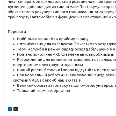
числі сепаратори з скловолокна з розвиненою поверхнею,
вуглецеві добавки для активної маси. Такі акумулятори і
або системою рекуперативного гальмування. AGM акумул
транспорту і автомобілів з функцією інтелектуальної еко
Переваги:
Найбільша швидкість прийому заряду
Оптимізовано для експлуатації в частково розрядже
Термін служби в режимі заряд-розряд збільшено в 4
Новітнє покоління АКБ схвалене автовиробниками
Розроблений для великих автомобілів, позашляховикі
енергоємним електроустаткуванням
Вищий рівень безпеки і повна відсутність електроліт
При нормальній роботі АКБ виключений вихід газів 
системи VRLA з рекомбінацією газів
Великий обхват автопарку за допомогою універсал
Тривалий термін зберігання