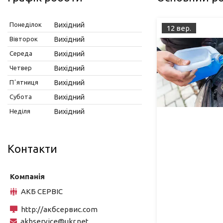
Понеділок
Вихідний
12 вер.
Вівторок
Вихідний
Середа
Вихідний
Четвер
Вихідний
Пʼятниця
Вихідний
Субота
Вихідний
Неділя
Вихідний
Контакти
АКБ СЕРВІС
http://акбсервис.com
akbservice@ukr.net