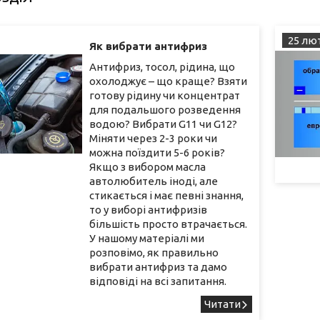
25 лют
Як вибрати антифриз
Антифриз, тосол, рідина, що
охолоджує – що краще? Взяти
готову рідину чи концентрат
для подальшого розведення
водою? Вибрати G11 чи G12?
Міняти через 2-3 роки чи
можна поїздити 5-6 років?
Якщо з вибором масла
автолюбитель іноді, але
стикається і має певні знання,
то у виборі антифризів
більшість просто втрачається.
У нашому матеріалі ми
розповімо, як правильно
вибрати антифриз та дамо
відповіді на всі запитання.