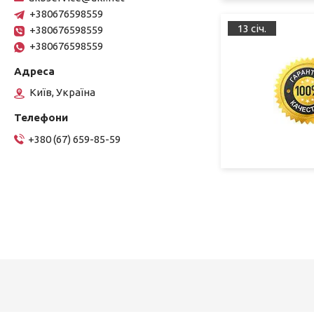
+380676598559
13 січ.
+380676598559
+380676598559
Київ, Україна
+380 (67) 659-85-59